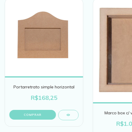
Portarretrato simple horizontal
R$168,25
Marco box c/ v
COMPRAR
R$1.0