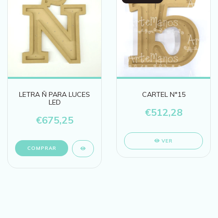
LETRA Ñ PARA LUCES
CARTEL N°15
LED
€512,28
€675,25
VER