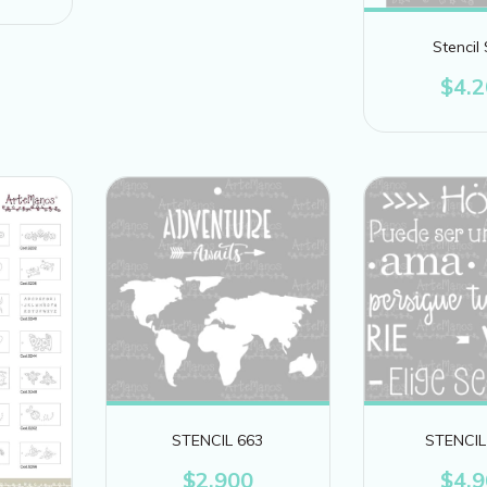
Stencil
$4.
STENCIL 663
STENCIL
$2.900
$4.