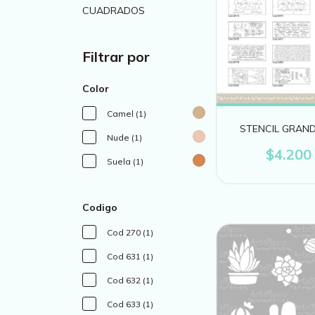
CUADRADOS
Filtrar por
Color
Camel (1)
STENCIL GRAND
Nude (1)
$4.200
Suela (1)
Codigo
Cod 270 (1)
Cod 631 (1)
Cod 632 (1)
Cod 633 (1)