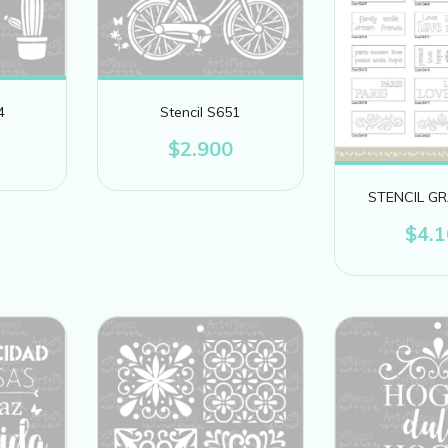
4
Stencil S651
$2.900
STENCIL G
$4.