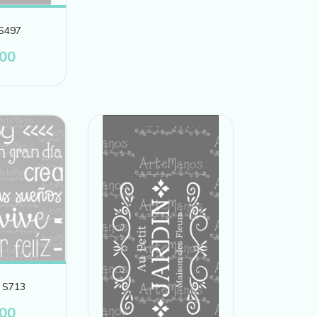
 S497
200
 S713
900