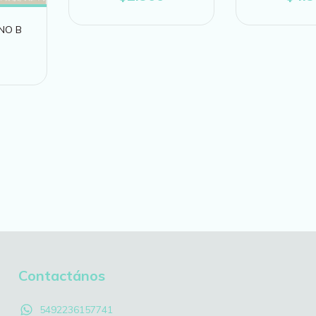
NO B
Contactános
5492236157741