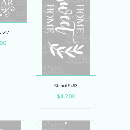
L 647
900
Stencil S493
$4.200