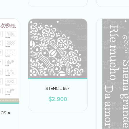
STENCIL 657
$2.900
NOS A