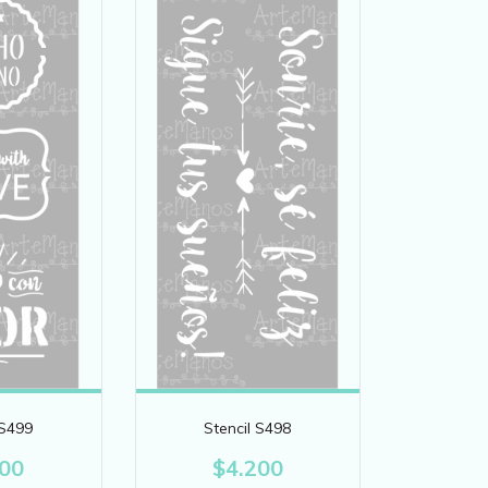
 S499
Stencil S498
200
$4.200