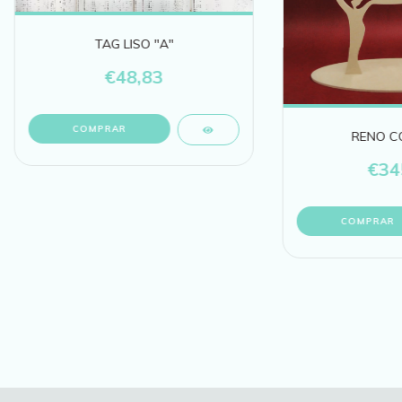
TAG LISO "A"
€48,83
COMPRAR
RENO C
€34