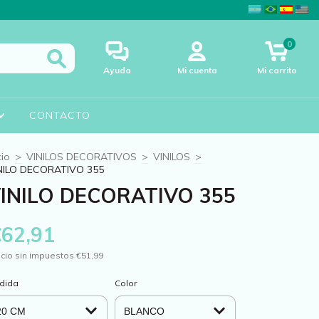
0
Ayuda
Mi cuenta
Mi carrito
CONTACTO
cio
>
VINILOS DECORATIVOS
>
VINILOS
>
NILO DECORATIVO 355
INILO DECORATIVO 355
€62,91
cio sin impuestos
€51,99
dida
Color