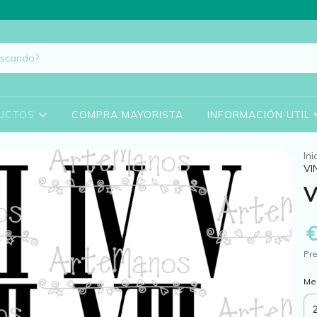
UCTOS
COMPRA MAYORISTA
INFORMACIÓN UTIL
Ini
VI
V
Pre
Me