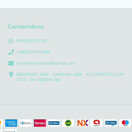
Contactános
5492236157741
+5492235357464
artemanostienda@gmail.com
BELGRANO 3402 - SANJUAN 2064 - AV.CONSTITUCION
5333 - AV. EDISON 291