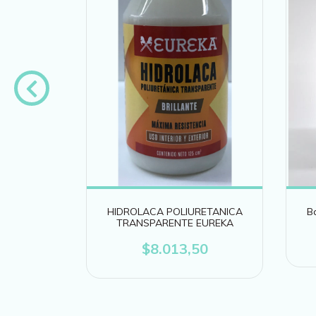
RILLANTE
40
HIDROLACA POLIURETANICA
B
TRANSPARENTE EUREKA
$8.013,50