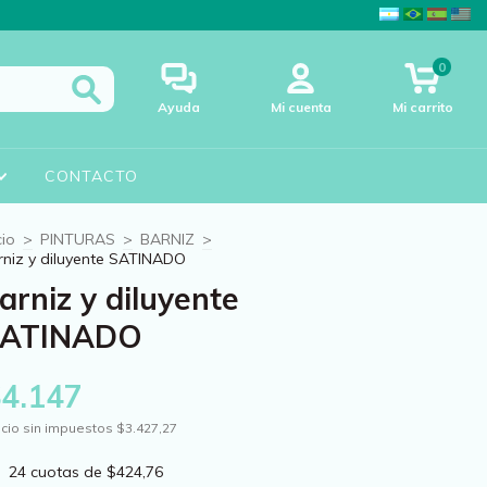
0
Ayuda
Mi cuenta
Mi carrito
CONTACTO
cio
>
PINTURAS
>
BARNIZ
>
rniz y diluyente SATINADO
arniz y diluyente
ATINADO
$4.147
cio sin impuestos
$3.427,27
24
cuotas de
$424,76