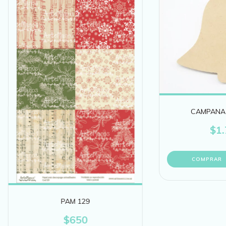
CAMPANA 
$1.
COMPRAR
PAM 129
$650