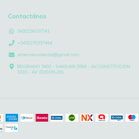
Contactános
5492236157741
+5492235357464
artemanostienda@gmail.com
BELGRANO 3402 - SANJUAN 2064 - AV.CONSTITUCION
5333 - AV. EDISON 291