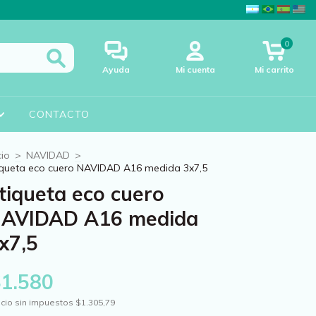
0
Ayuda
Mi cuenta
Mi carrito
CONTACTO
cio
>
NAVIDAD
>
iqueta eco cuero NAVIDAD A16 medida 3x7,5
tiqueta eco cuero
AVIDAD A16 medida
x7,5
$1.580
cio sin impuestos
$1.305,79