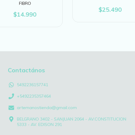
FIBRO
$25.490
$14.990
Contactános
5492236157741
+5492235357464
artemanostienda@gmail.com
BELGRANO 3402 - SANJUAN 2064 - AV.CONSTITUCION
5333 - AV. EDISON 291