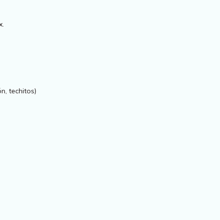
x.
n, techitos)