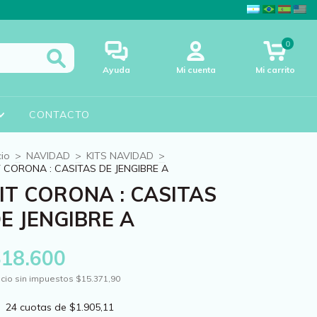
0
Ayuda
Mi cuenta
Mi carrito
CONTACTO
cio
>
NAVIDAD
>
KITS NAVIDAD
>
T CORONA : CASITAS DE JENGIBRE A
IT CORONA : CASITAS
E JENGIBRE A
$18.600
cio sin impuestos
$15.371,90
24
cuotas de
$1.905,11