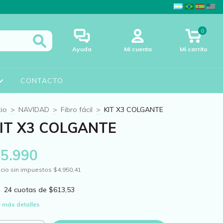
0
Ayuda
Mi cuenta
Mi carrito
CONTACTO
cio
>
NAVIDAD
>
Fibro fácil
>
KIT X3 COLGANTE
IT X3 COLGANTE
$5.990
cio sin impuestos
$4.950,41
24
cuotas de
$613,53
 más detalles