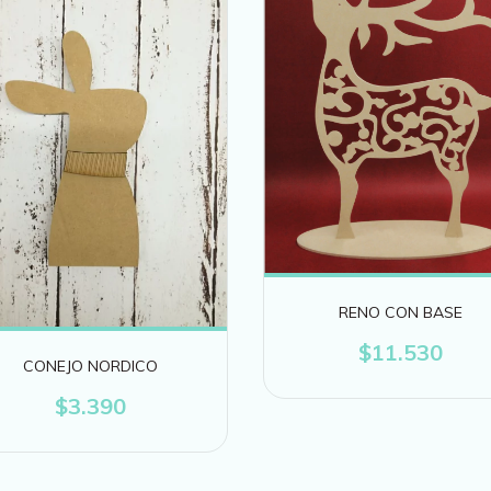
RENO CON BASE
$11.530
CONEJO NORDICO
$3.390