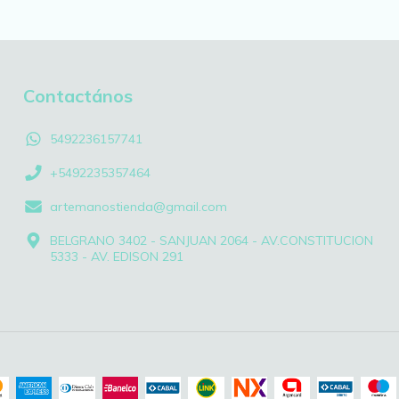
Contactános
5492236157741
+5492235357464
artemanostienda@gmail.com
BELGRANO 3402 - SANJUAN 2064 - AV.CONSTITUCION
5333 - AV. EDISON 291