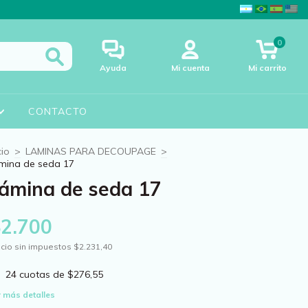
0
Ayuda
Mi cuenta
Mi carrito
CONTACTO
cio
>
LAMINAS PARA DECOUPAGE
>
mina de seda 17
ámina de seda 17
$2.700
cio sin impuestos
$2.231,40
24
cuotas de
$276,55
 más detalles