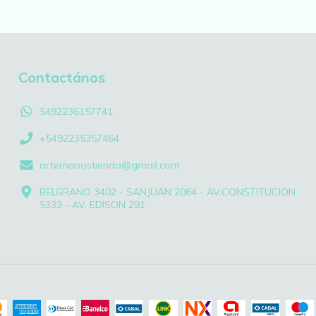
Contactános
5492236157741
+5492235357464
artemanostienda@gmail.com
BELGRANO 3402 - SANJUAN 2064 - AV.CONSTITUCION
5333 - AV. EDISON 291