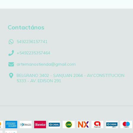
Contactános
5492236157741
+5492235357464
artemanostienda@gmail.com
BELGRANO 3402 - SANJUAN 2064 - AV.CONSTITUCION
5333 - AV. EDISON 291