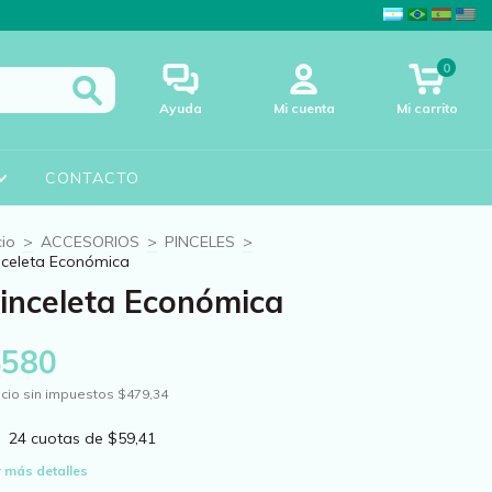
0
Ayuda
Mi cuenta
Mi carrito
CONTACTO
cio
>
ACCESORIOS
>
PINCELES
>
nceleta Económica
inceleta Económica
$580
cio sin impuestos
$479,34
24
cuotas de
$59,41
 más detalles