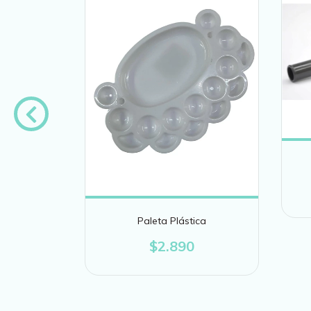
ERIE 650
Paleta Plástica
$2.890