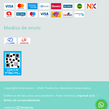
Medios de envío
Copyright Artemanos - 2026. Todos los derechos reservados.
Defensa de las y los consumidores. Para reclamos
ingresá acá.
/
Botón de arrepentimiento