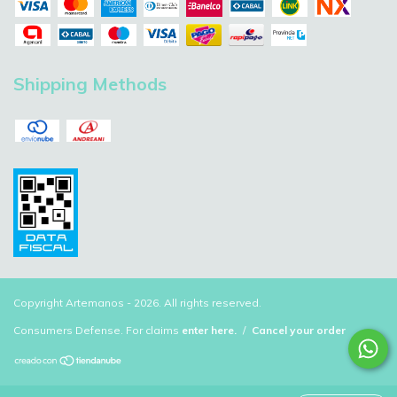
Shipping Methods
Copyright Artemanos - 2026. All rights reserved.
Consumers Defense. For claims
enter here.
/
Cancel your order