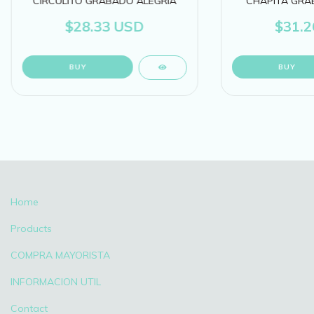
CIRCULITO GRABADO ALEGRÍA
CHAPITA GRAB
$28.33 USD
$31.2
Home
Products
COMPRA MAYORISTA
INFORMACION UTIL
Contact