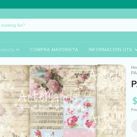
oducts
COMPRA MAYORISTA
INFORMACION UTIL
H
PA
P
Pri