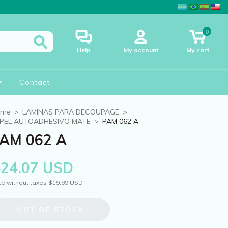
0
Help
My account
My cart
Contact
ome
>
LAMINAS PARA DECOUPAGE
>
PEL AUTOADHESIVO MATE
>
PAM 062 A
AM 062 A
$24.07 USD
ce without taxes
$19.89 USD