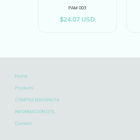
PAM 003
SD
$24.07 USD
Home
Products
COMPRA MAYORISTA
INFORMACION UTIL
Contact