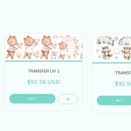
TRANSFER UV 1
TRANSF
$92.56 USD
$92.5